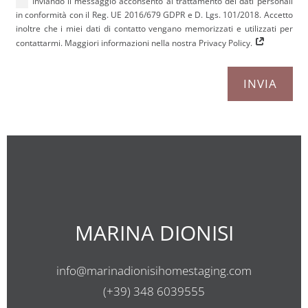
Inviando il messaggio acconsento al trattamento dei dati personali
in conformità con il Reg. UE 2016/679 GDPR e D. Lgs. 101/2018. Accetto
inoltre che i miei dati di contatto vengano memorizzati e utilizzati per
contattarmi. Maggiori informazioni nella nostra Privacy Policy.
INVIA
MARINA DIONISI
info@marinadionisihomestaging.com
(+39) 348 6039555