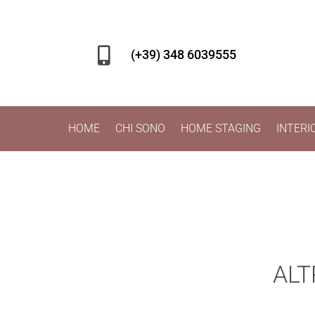

(+39) 348 6039555
HOME
CHI SONO
HOME STAGING
INTERI
ALT